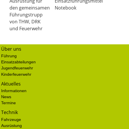
Ausrüstung für
Einsatzführungsmittel
den gemeinsamen
Notebook
Führungstrupp
von THW, DRK
und Feuerwehr
Über uns
Führung
Einsatzabteilungen
Jugendfeuerwehr
Kinderfeuerwehr
Aktuelles
Informationen
News
Termine
Technik
Fahrzeuge
Ausrüstung