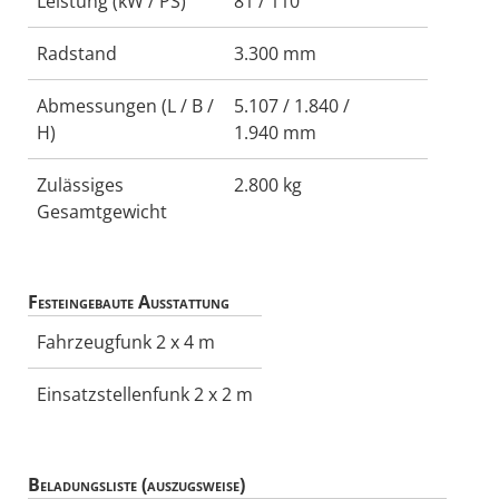
Leistung (kW / PS)
81 / 110
Radstand
3.300 mm
Abmessungen (L / B /
5.107 / 1.840 /
H)
1.940 mm
Zulässiges
2.800 kg
Gesamtgewicht
Festeingebaute Ausstattung
Fahrzeugfunk 2 x 4 m
Einsatzstellenfunk 2 x 2 m
Beladungsliste (auszugsweise)