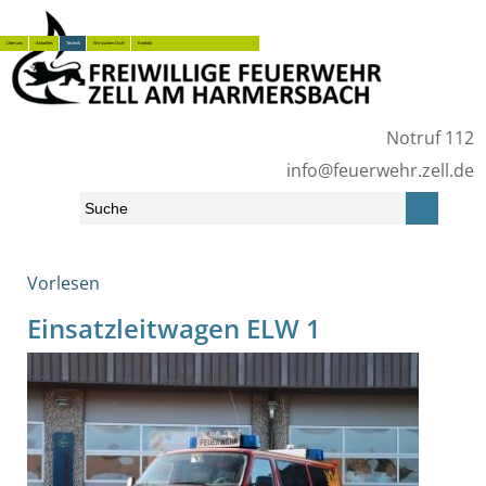
Über uns
Aktuelles
Technik
Wir suchen Dich!
Kontakt
Notruf 112
info@feuerwehr.zell.de
Vorlesen
Home
»
Technik
»
Fahrzeuge
»
Ehemalige Fahrzeuge
»
ELW 1
Einsatzleitwagen ELW 1